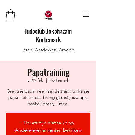
Judoclub Jokohazam
Kortemark
Leren. Ontdekken. Groeien.
Papatraining
vr 09 feb
  |  
Kortemark
Breng je papa mee naar de training. Kan je
papa niet komen, breng gerust jouw opa,
nonkel, broer,... mee.
Tickets zijn niet te koop
Andere evenementen bekijken